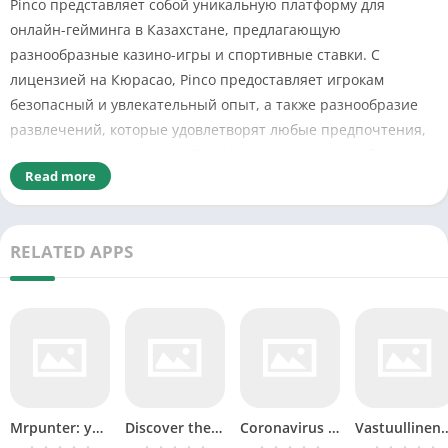
Pinco представляет собой уникальную платформу для
онлайн-гейминга в Казахстане, предлагающую
разнообразные казино-игры и спортивные ставки. С
лицензией на Кюрасао, Pinco предоставляет игрокам
безопасный и увлекательный опыт, а также разнообразие
развлечений, которые удовлетворят любые предпочтения,
включая возможности на
Pinco kz
для ставки на любимые
Read more
игры. В этой статье мы подробно рассмотрим, что
предлагает Pinco и как начать свое путешествие в мир
азартных игр.
RELATED APPS
Mrpunter: удивительные бонусы и акции в казино 2026 года
Discover the ultimate experience: Fortunica Casino’s official site and registration guide
Coronavirus disease 2019
Vastuullinen peli Näin hallitset pelikok