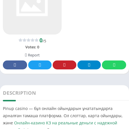
0
/5
Votes:
0
Report
DESCRIPTION
Pinup casino — бұл онлайн ойындарын ұнататындарға
арналған тамаша платформа. Ол слоттар, карта ойындары,
және
Онлайн-казино КЗ на реальные деньги с надежной