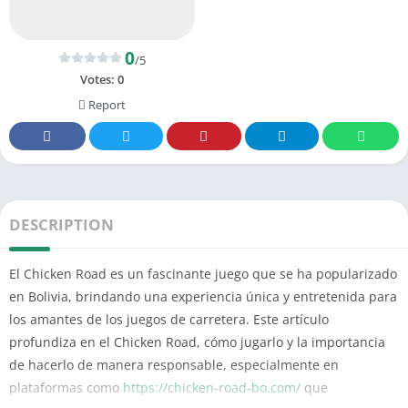
0
/5
Votes:
0
Report
DESCRIPTION
El Chicken Road es un fascinante juego que se ha popularizado
en Bolivia, brindando una experiencia única y entretenida para
los amantes de los juegos de carretera. Este artículo
profundiza en el Chicken Road, cómo jugarlo y la importancia
de hacerlo de manera responsable, especialmente en
plataformas como
https://chicken-road-bo.com/
que