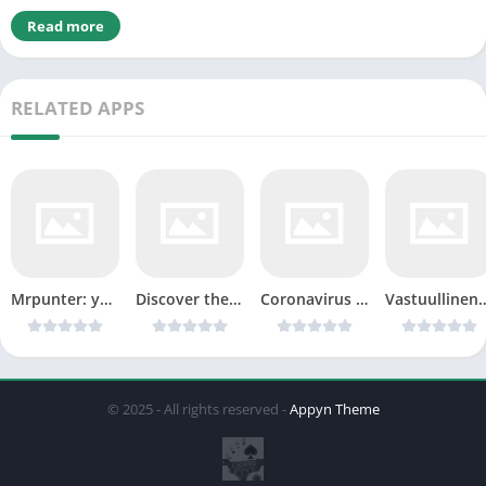
promueven el juego seguro. Descubre cómo acceder
Read more
rápidamente al juego y disfrutar sin límites mientras
mantienes prácticas de juego seguro.
RELATED APPS
Mrpunter: удивительные бонусы и акции в казино 2026 года
Discover the ultimate experience: Fortunica Casino’s official site and registration guide
Coronavirus disease 2019
Vastuullinen peli Näin hallitset pelikok
Table of Contents
CLOSE
© 2025 - All rights reserved -
Appyn Theme
Visión General del Chicken Road