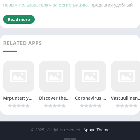
новым пользователям за регистрацию
, предлагая удобный
интерфейс и высокий уровень безопасности. В этой статье
Read more
мы подробно рассмотрим бонусы в Pinco казино и способы
увеличения ваших выигрышей.
RELATED APPS
Mrpunter: удивительные бонусы и акции в казино 2026 года
Discover the ultimate experience: Fortunica Casino’s official site and registration guide
Coronavirus disease 2019
Vastuullinen peli Näin hallitset pelikok
Table of Contents
CLOSE
© 2025 - All rights reserved -
Appyn Theme