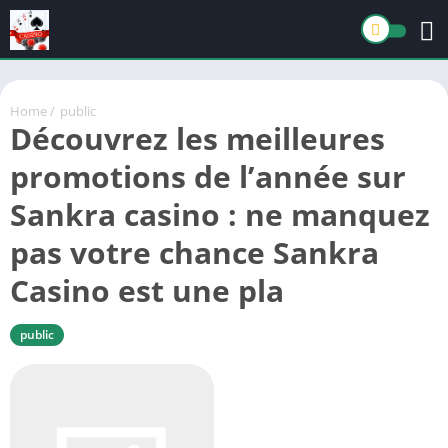
Home
/
public
Découvrez les meilleures
promotions de l’année sur
Sankra casino : ne manquez
pas votre chance Sankra
Casino est une pla
public