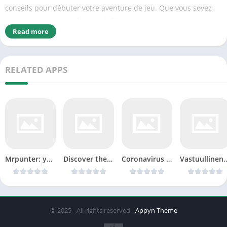
conseils pour débuter votre aventure de jeu. Que vous soyez
novice ou joueur expérimenté, Pin Up Casino propose une
Read more
interface conviviale qui rend le jeu à la fois excitant et
accessible.
RELATED APPS
Mrpunter: удивительные бонусы и акции в казино 2026 года
Discover the ultimate experience: Fortunica Casino’s official site and registration guide
Coronavirus disease 2019
Vastuullinen peli Näin hallitset pelikok
Table of Contents
CLOSE
© 2025 - All rights reserved -
Appyn Theme