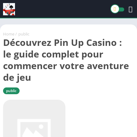
Home
/
public
Découvrez Pin Up Casino :
le guide complet pour
commencer votre aventure
de jeu
public