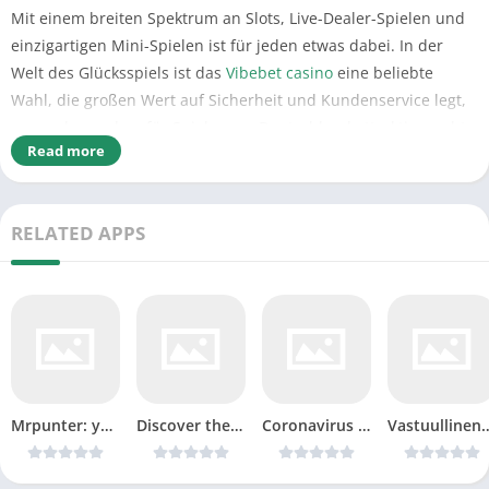
Mit einem breiten Spektrum an Slots, Live-Dealer-Spielen und
einzigartigen Mini-Spielen ist für jeden etwas dabei. In der
Welt des Glücksspiels ist das
Vibebet casino
eine beliebte
Wahl, die großen Wert auf Sicherheit und Kundenservice legt,
was es besonders für Spieler aus Deutschland attraktiv macht.
Read more
RELATED APPS
Mrpunter: удивительные бонусы и акции в казино 2026 года
Discover the ultimate experience: Fortunica Casino’s official site and registration guide
Coronavirus disease 2019
Vastuullinen peli Näin hallitset pelikok
Table of Contents
CLOSE