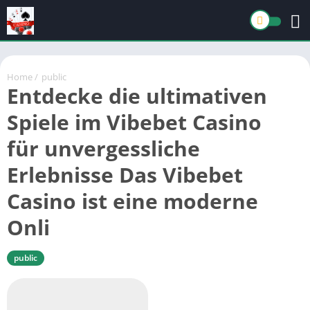
Home
/
public
Entdecke die ultimativen
Spiele im Vibebet Casino
für unvergessliche
Erlebnisse Das Vibebet
Casino ist eine moderne
Onli
public