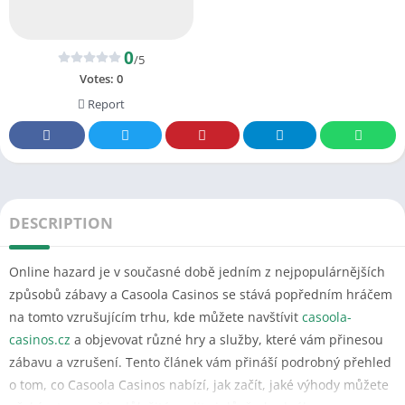
0
/5
Votes:
0
Report
DESCRIPTION
Online hazard je v současné době jedním z nejpopulárnějších
způsobů zábavy a Casoola Casinos se stává popředním hráčem
na tomto vzrušujícím trhu, kde můžete navštívit
casoola-
casinos.cz
a objevovat různé hry a služby, které vám přinesou
zábavu a vzrušení. Tento článek vám přináší podrobný přehled
o tom, co Casoola Casinos nabízí, jak začít, jaké výhody můžete