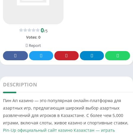
0
/5
Votes:
0
Report
DESCRIPTION
Пин Ап казино — это популярная онлайн-платформа для
азартных игр, предлагающая широкий выбор азартных
развлечений для игроков в Казахстане. С более чем 5,000
играми, включая слоты, живое казино и спортивные ставки,
Pin-Up официальный сайт казино Казахстан — играть