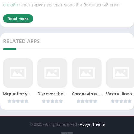
онлайн
гарантирует увлекательный и безопасный опыт
игры. В этой статье мы рассмотрим процесс регистрации,
Read more
доступные бонусы и уникальные функции сайта.
RELATED APPS
Mrpunter: удивительные бонусы и акции в казино 2026 года
Discover the ultimate experience: Fortunica Casino’s official site and registration guide
Coronavirus disease 2019
Vastuullinen peli Näin hallitset pelikok
Table of Contents
CLOSE
© 2025 - All rights reserved -
Appyn Theme
Обзор Pin-Up казино