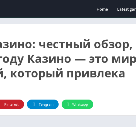
Home
Latest ga
Casino
азино: честный обзор
году Казино — это мир
, который привлека
Pinterest
Telegram
Whatsapp