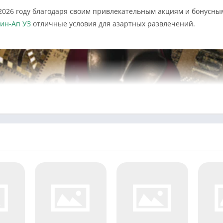
2026 году благодаря своим привлекательным акциям и бонусны
ин-Ап УЗ
отличные условия для азартных развлечений.