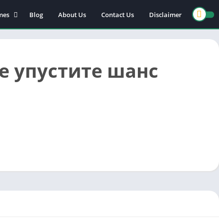
mes
Blog
About Us
Contact Us
Disclaimer
е упустите шанс