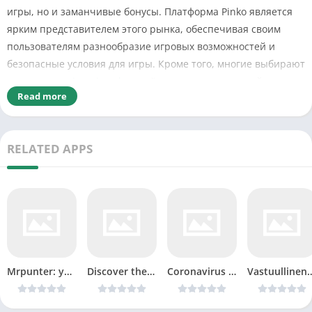
игры, но и заманчивые бонусы. Платформа Pinko является
ярким представителем этого рынка, обеспечивая своим
пользователям разнообразие игровых возможностей и
безопасные условия для игры. Кроме того, многие выбирают
площадку
casino pinco kg
за её высококачественный сервис
Read more
и большое количество игр. Эта статья познакомит вас с
лучшими азартными играми и бонусами, которые
предлагает Pinko, а также с тем, как начать играть в казино
RELATED APPS
онлайн.
Mrpunter: удивительные бонусы и акции в казино 2026 года
Discover the ultimate experience: Fortunica Casino’s official site and registration guide
Coronavirus disease 2019
Vastuullinen peli Näin hallitset pelikok