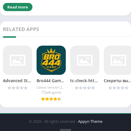
insbesondere unter denjenigen, die ihre Wetten anonym und
Read more
unkompliziert platzieren möchten. In diesem Artikel erkläre ich,
wie Sie sich erfolgreich bei Sportwetten-Plattformen
registrieren können, die kein Oasis-System verwenden. Das
RELATED APPS
Oasis-System ist vor allem in Deutschland eine regulative
Maßnahme, die sicherstellen soll, dass Spieler
verantwortungsbewusst wetten. Dennoch gibt es Anbieter, bei
denen Sie ohne diese Einschränkungen wetten können. Im
Folgenden erfahren Sie alles, was Sie zur Registrierung wissen
müssen.
Advanced Strategies for Casino Success
Bro444 Game Download APK Play Fortune Gems for Android
tc-check-https://test.com
Секреты выигрышных комбинаций на пинко казино официальны
Latest version 2026
77pak game
Table of Contents
CLOSE
Was sind Sportwetten ohne Oasis?
© 2025 - All rights reserved -
Appyn Theme
Die Vorteile von Sportwetten ohne Oasis