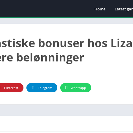
Home
Latest ga
Casino
stiske bonuser hos Liza
ere belønninger
Pinterest
Telegram
Whatsapp