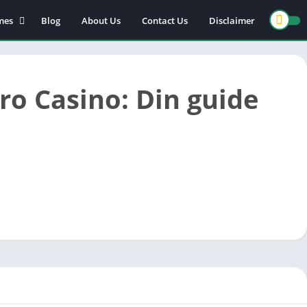
mes
Blog
About Us
Contact Us
Disclaimer
ro Casino: Din guide