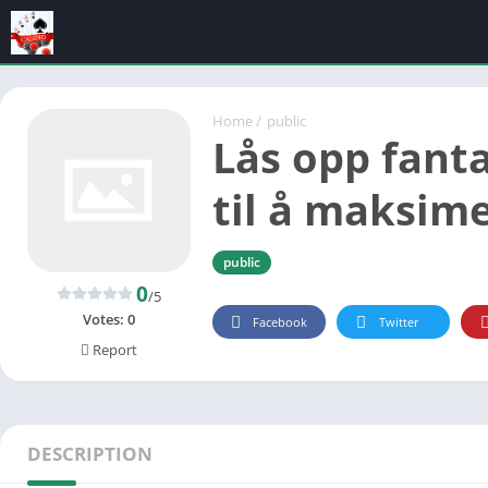
Home
/
public
Lås opp fanta
til å maksim
public
0
/5
Votes:
0
Facebook
Twitter
Report
DESCRIPTION