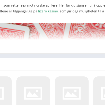
rm som retter seg mot norske spillere. Her får du sjansen til å op
lene er tilgjengelige på
lizaro kasino
, som gir deg muligheten til å