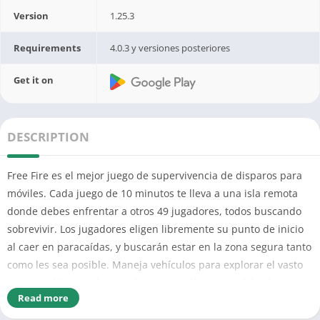
Version
1.25.3
Requirements
4.0.3 y versiones posteriores
Get it on
DESCRIPTION
Free Fire es el mejor juego de supervivencia de disparos para
móviles. Cada juego de 10 minutos te lleva a una isla remota
donde debes enfrentar a otros 49 jugadores, todos buscando
sobrevivir. Los jugadores eligen libremente su punto de inicio
al caer en paracaídas, y buscarán estar en la zona segura tanto
como les sea posible. Maneja vehículos para explorar el vasto
mapa, ocúltate en las trincheras, o vuélvete invisible al
Read more
esconderte bajo la maleza. Acecha, caza, sobrevive, sólo hay un
objetivo: Sobrevivir.