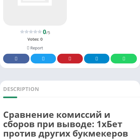
0
/5
Votes:
0
Report
DESCRIPTION
Сравнение комиссий и
сборов при выводе: 1хБет
против других букмекеров