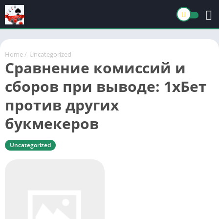
Home
/
Uncategorized
Сравнение комиссий и
сборов при выводе: 1хБет
против других
букмекеров
Uncategorized