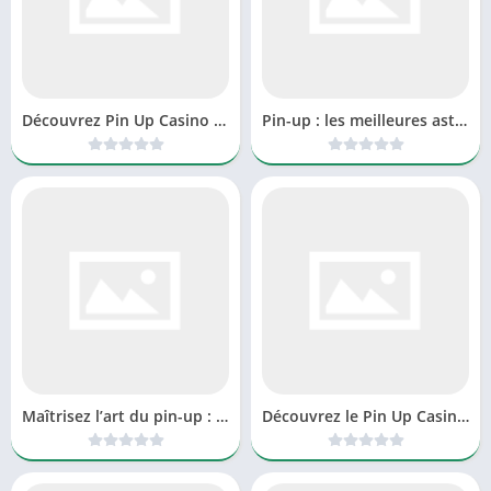
Découvrez Pin Up Casino : le guide complet pour commencer votre aventure de jeu
Pin-up : les meilleures astuces pour capturer l’essence rétro en 2026
Maîtrisez l’art du pin-up : conseils essentiels pour un look réussi
Découvrez le Pin Up Casino : votre guide essentiel pour commencer